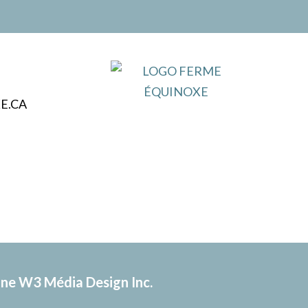
ve:
E.CA
ne W3 Média Design Inc.