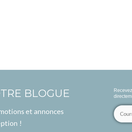
OTRE BLOGUE
Recevez 
directem
omotions et annonces
ption !